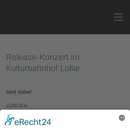
Release-Konzert im
Kulturbahnhof Lollar
Seid dabei!
ZURÜCK