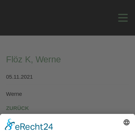
Flöz K, Werne
05.11.2021
Werne
ZURÜCK